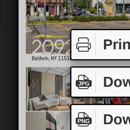
Prin
Dow
JPG
Dow
PNG