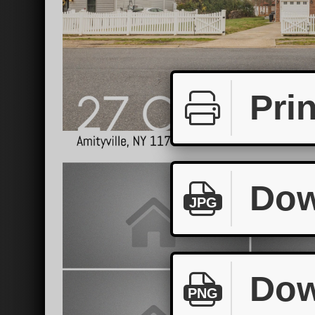
Prin
Dow
JPG
Dow
PNG