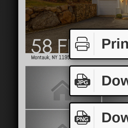
Prin
Dow
JPG
Dow
PNG