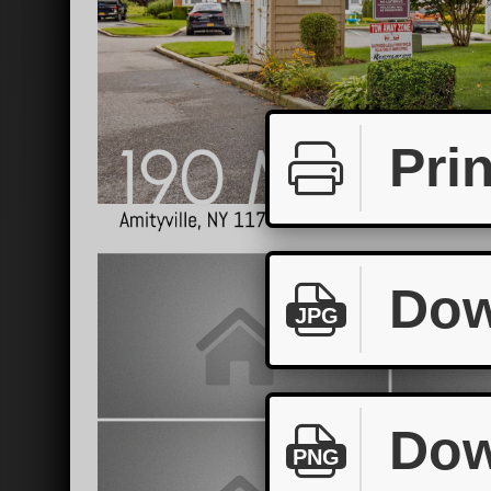
Prin
Dow
JPG
Dow
PNG